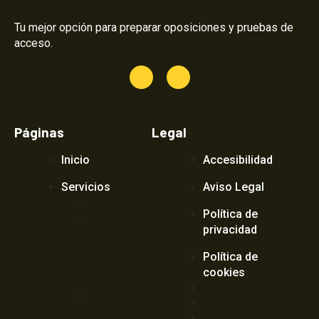
Tu mejor opción para preparar oposiciones y pruebas de
acceso.
Páginas
Legal
Inicio
Accesibilidad
Servicios
Aviso Legal
Oposiciones
Política de
Pruebas
privacidad
de
acceso
Política de
y
cookies
adultos
Accesibilidad
Apoyo
Aviso Legal
escolar