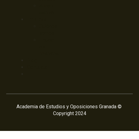
Apoyo
escolar
Empresa
Quiénes
somos
Trabaja
con
nosotros
Blog
Contactar
Academia de Estudios y Oposiciones Granada ©
Copyright 2024