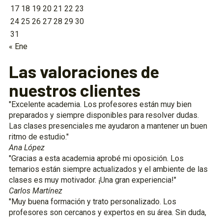
17
18
19
20
21
22
23
24
25
26
27
28
29
30
31
« Ene
Las valoraciones de
nuestros clientes
"Excelente academia. Los profesores están muy bien
preparados y siempre disponibles para resolver dudas.
Las clases presenciales me ayudaron a mantener un buen
ritmo de estudio."
Ana López
"Gracias a esta academia aprobé mi oposición. Los
temarios están siempre actualizados y el ambiente de las
clases es muy motivador. ¡Una gran experiencia!"
Carlos Martínez
"Muy buena formación y trato personalizado. Los
profesores son cercanos y expertos en su área. Sin duda,