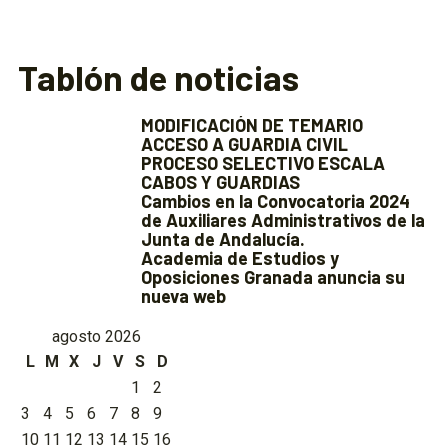
Tablón de noticias
MODIFICACIÓN DE TEMARIO
ACCESO A GUARDIA CIVIL
PROCESO SELECTIVO ESCALA
CABOS Y GUARDIAS
Cambios en la Convocatoria 2024
de Auxiliares Administrativos de la
Junta de Andalucía.
Academia de Estudios y
Oposiciones Granada anuncia su
nueva web
agosto 2026
L
M
X
J
V
S
D
1
2
3
4
5
6
7
8
9
10
11
12
13
14
15
16