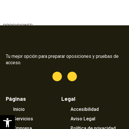
OPOSICIONES
Tu mejor opción para preparar oposiciones y pruebas de
acceso.
Páginas
Legal
Inicio
Accesibilidad
Abrir barra de herramientas
Servicios
Aviso Legal
Empresa
Política de privacidad